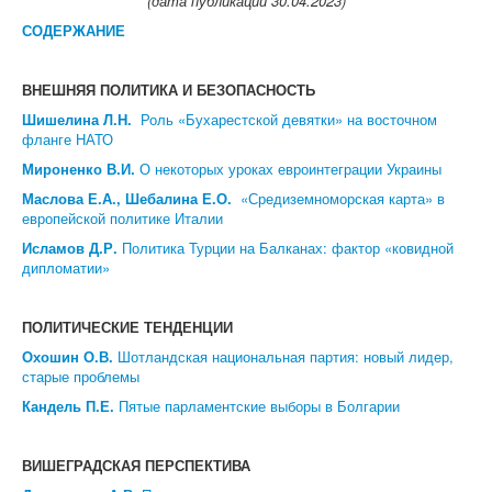
(дата публикации 30.04.2023)
К сведению авторов
СОДЕРЖАНИЕ
Порядок рецензирования
ВНЕШНЯЯ ПОЛИТИКА И БЕЗОПАСНОСТЬ
Правила оформления ссылок
Шишелина Л.Н.
Роль «Бухарестской девятки» на восточном
фланге НАТО
Редакционная этика
Мироненко В.И.
О некоторых уроках евроинтеграции Украины
Маслова Е.А., Шебалина Е.О.
«Средиземноморская карта» в
Об издателе
европейской политике Италии
Исламов Д.Р.
Политика Турции на Балканах: фактор «ковидной
Контакты
дипломатии»
ПОЛИТИЧЕСКИЕ ТЕНДЕНЦИИ
Охошин О.В.
Шотландская национальная партия: новый лидер,
старые проблемы
Кандель П.Е.
Пятые парламентские выборы в Болгарии
ВИШЕГРАДСКАЯ ПЕРСПЕКТИВА